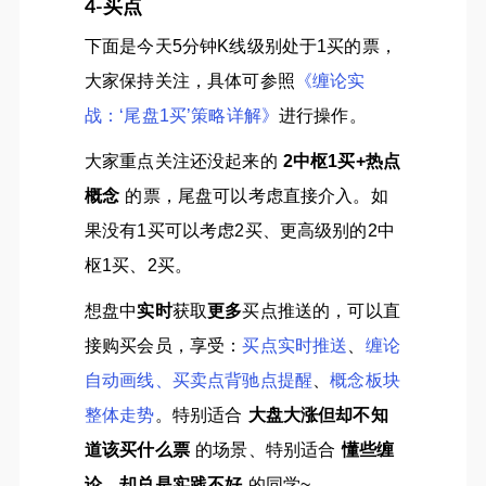
4-买点
下面是今天5分钟K线级别处于1买的票，
大家保持关注，具体可参照
《缠论实
战：‘尾盘1买’策略详解》
进行操作。
大家重点关注还没起来的
2中枢1买+热点
概念
的票，尾盘可以考虑直接介入。如
果没有1买可以考虑2买、更高级别的2中
枢1买、2买。
想盘中
实时
获取
更多
买点推送的，可以直
接购买会员，享受：
买点实时推送
、
缠论
自动画线、买卖点背驰点提醒
、
概念板块
整体走势
。特别适合
大盘大涨但却不知
道该买什么票
的场景、特别适合
懂些缠
论，却总是实践不好
的同学~