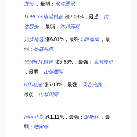
股份
，最弱：
鼎信通讯
TOPCon电池精选
涨7.03%，最强：
钧
达股份
，最弱：
沐邦高科
光伏精选
涨6.81%，最强：
固德威
，最
弱：
晶盛机电
光伏HJT精选
涨5.68%，最强：
高测股份
，最弱：
山煤国际
HIT电池
涨5.08%，最强：
天合光能
，
最弱：
山煤国际
园区开发
跌1.11%，最强：
派斯林
，最
弱：
陆家嘴