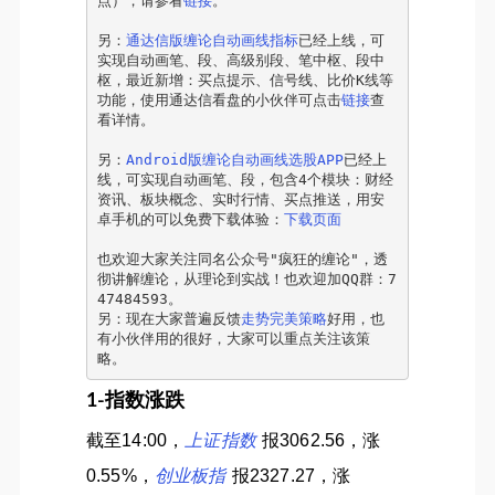
点），请参看
链接
。
另：
通达信版缠论自动画线指标
已经上线，可
实现自动画笔、段、高级别段、笔中枢、段中
枢，最近新增：买点提示、信号线、比价K线等
功能，使用通达信看盘的小伙伴可点击
链接
查
看详情。
另：
Android版缠论自动画线选股APP
已经上
线，可实现自动画笔、段，包含4个模块：财经
资讯、板块概念、实时行情、买点推送，用安
卓手机的可以免费下载体验：
下载页面
也欢迎大家关注同名公众号"疯狂的缠论"，透
彻讲解缠论，从理论到实战！也欢迎加QQ群：7
47484593。
另：现在大家普遍反馈
走势完美策略
好用，也
有小伙伴用的很好，大家可以重点关注该策
略。
1-指数涨跌
截至14:00，
上证指数
报3062.56，涨
0.55%，
创业板指
报2327.27，涨