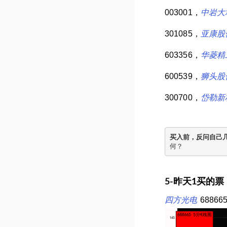
003001，
中岩大
301085，
亚康股
603356，
华菱精
600539，
狮头股
300700，
岱勒新
买入前，反问自己
何？
5-昨天1买的
四方光电
6886