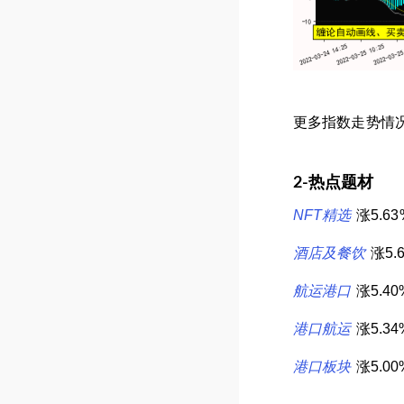
更多指数走势情况
2-热点题材
NFT精选
涨5.6
酒店及餐饮
涨5
航运港口
涨5.4
港口航运
涨5.3
港口板块
涨5.0