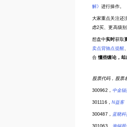
解》
进行操作。
大家重点关注还
虑2买、更高级别
想盘中
实时
获取
卖点背驰点提醒
合
懂些缠论，却
股票代码，股票
300962，
中金辐
301116，
N益客
300487，
蓝晓科
301063，
海锅股