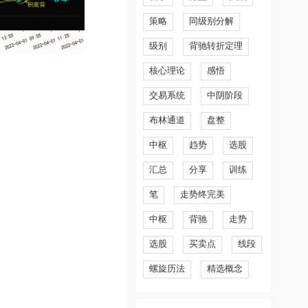
策略
同级别分解
级别
背驰转折定理
核心理论
感悟
交易系统
中阴阶段
布林通道
盘整
中枢
趋势
选股
汇总
分享
训练
笔
走势终完美
中枢
背驰
走势
选股
买卖点
线段
螺旋历法
精选概念