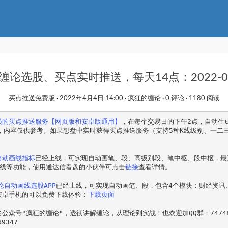
缠论选股、买点实时推送，每天14点：2022-04
买点推送免费版
2022年4月4日 14:00
疯狂的缠论
0 评论
1180 阅读
员的买点推送服务【网页版和安卓版通用】
，在每个交易日的下午2点，自动生
章，内容仅供参考。如果想盘中实时获得买点推送服务（支持5种K线级别、一二
自动画线指标
已经上线，可实现自动画笔、段、高级别段、笔中枢、段中枢，最
K线等功能，使用通达信看盘的小伙伴可点击
链接
查看详情。
缠论自动画线选股APP
已经上线，可实现自动画笔、段，包含4个模块：财经资讯
安卓手机的可以免费下载体验：
下载页面
公众号"疯狂的缠论"，透彻讲解缠论，从理论到实战！也欢迎加QQ群：74748
9347