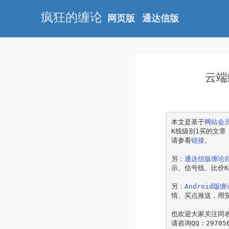
疯狂的缠论
网页版
通达信版
云端
本文是基于
网站会
K线级别1买的文
请参看
链接
。
另：
通达信版缠论
示、信号线、比价
另：
Android版
情、买点推送，用
也欢迎大家关注同名
请咨询QQ：297056