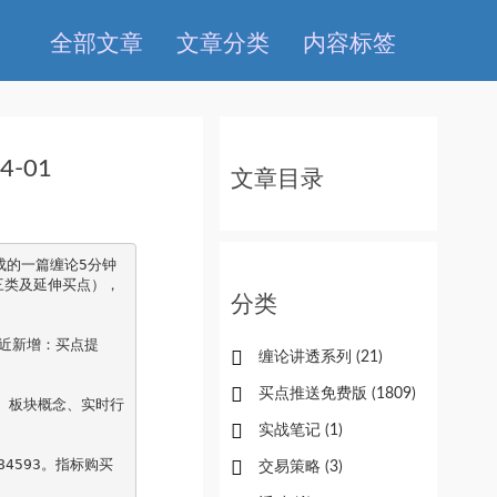
全部文章
文章分类
内容标签
-01
文章目录
成的一篇缠论5分钟
三类及延伸买点），
分类
近新增：买点提
缠论讲透系列
(21)
买点推送免费版
(1809)
、板块概念、实时行
实战笔记
(1)
4593。指标购买
交易策略
(3)