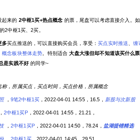
没起来的
2中枢1买+热点概念
的票，尾盘可以考虑直接介入。如
的2中枢1买、2买。
更多
买点推送的，可以直接购买会员，享受：
买点实时推送
、
缠
、
概念板块整体走势
。特别适合
大盘大涨但却不知道该买什么票
总是实践不好
的同学~
名称，所属买点，买点时间，买点价格，所属概念
照
，
9笔2中枢1买
，2022-04-01 14:55，16.5，
新股与次新股
，
2中枢1买P
，2022-04-01 14:55，21.21，
技
，
2中枢1买P
，2022-04-01 14:50，78.24，
盐湖提锂精选
份
，
2中枢1买
，2022-04-01 14:45，29.51，