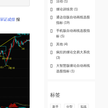
活动
(1)
缠论训练营
(1)
通达信版自动画线选股
深证成指
报
指标
(19)
手机版自动画线选股指
标
(5)
其他
(4)
疯狂的缠论交易大系统
(3)
大智慧版缠论自动画线
选股指标
(1)
标签
新手
分型
实战