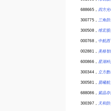
688665，
四方光
300775，
三角防
300508，
维宏股
000768，
中航西
002881，
美格智
600866，
星湖科
300344，
立方数
300581，
晨曦航
688086，
紫晶存
300397，
天和防