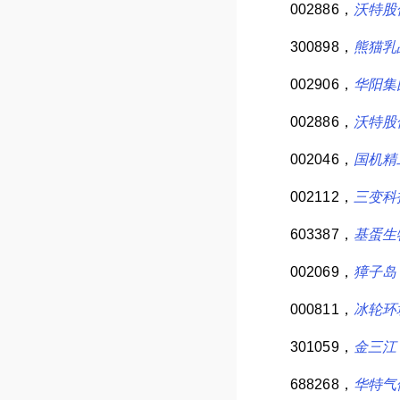
002886，
沃特股
300898，
熊猫乳
002906，
华阳集
002886，
沃特股
002046，
国机精
002112，
三变科
603387，
基蛋生
002069，
獐子岛
000811，
冰轮环
301059，
金三江
688268，
华特气