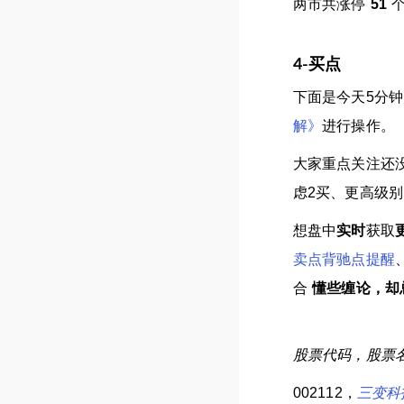
两市共涨停
51
4-买点
下面是今天5分
解》
进行操作。
大家重点关注还
虑2买、更高级别
想盘中
实时
获取
卖点背驰点提醒
合
懂些缠论，却
股票代码，股票
002112，
三变科