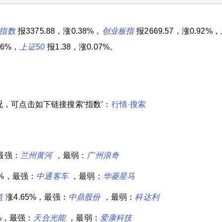
指数
报3375.88，涨0.38%，
创业板指
报2669.57，涨0.92%，
56%，
上证50
报1.38，涨0.07%。
，可点击如下链接搜索‘指数’：
行情·搜索
，最强：
兰州黄河
，最弱：
广州浪奇
8%，最强：
中通客车
，最弱：
华菱星马
益
涨4.65%，最强：
中鼎股份
，最弱：
科达利
7%，最强：
天合光能
，最弱：
爱康科技