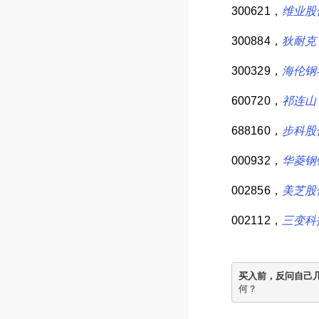
300621，
维业股
300884，
狄耐克
300329，
海伦钢
600720，
祁连山
688160，
步科股
000932，
华菱钢
002856，
美芝股
002112，
三变科
买入前，反问自己
何？