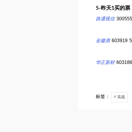
5-昨天1买的票
路通视信
3005
金徽酒
60391
华正新材
6031
标签：
# 实战