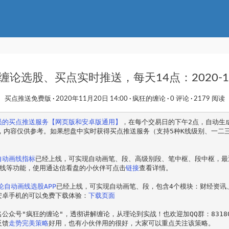
缠论选股、买点实时推送，每天14点：2020-11
买点推送免费版
2020年11月20日 14:00
疯狂的缠论
0 评论
2179 阅读
员的买点推送服务【网页版和安卓版通用】
，在每个交易日的下午2点，自动生
章，内容仅供参考。如果想盘中实时获得买点推送服务（支持5种K线级别、一二
自动画线指标
已经上线，可实现自动画笔、段、高级别段、笔中枢、段中枢，最
K线等功能，使用通达信看盘的小伙伴可点击
链接
查看详情。
缠论自动画线选股APP
已经上线，可实现自动画笔、段，包含4个模块：财经资讯
安卓手机的可以免费下载体验：
下载页面
公众号"疯狂的缠论"，透彻讲解缠论，从理论到实战！也欢迎加QQ群：83180
反馈
走势完美策略
好用，也有小伙伴用的很好，大家可以重点关注该策略。