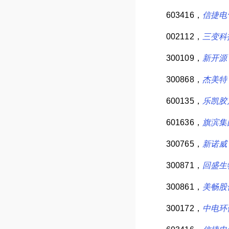
603416，
信捷电
002112，
三变科
300109，
新开源
300868，
杰美特
600135，
乐凯胶
601636，
旗滨集
300765，
新诺威
300871，
回盛生
300861，
美畅股
300172，
中电环