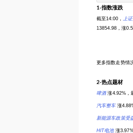
1-指数涨跌
截至14:00，
上证
13854.98，涨0.
更多指数走势情况
2-热点题材
啤酒
涨4.92%
汽车整车
涨4.8
新能源车政策受
HIT电池
涨3.9