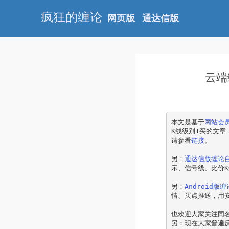
疯狂的缠论
网页版
通达信版
云端
本文是基于
网站会
K线级别1买的文
请参看
链接
。
另：
通达信版缠论
示、信号线、比价
另：
Android版
情、买点推送，用
也欢迎大家关注同名
另：现在大家普遍