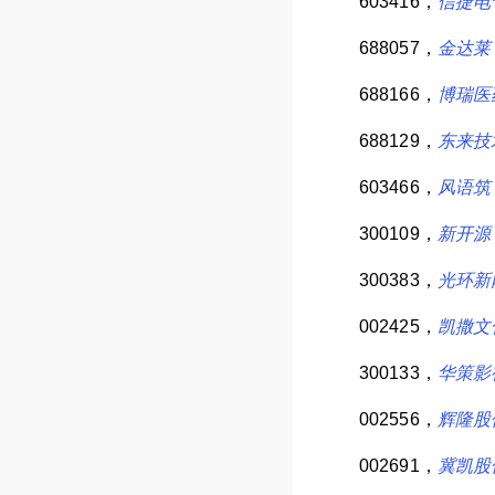
603416，
信捷电
688057，
金达莱
688166，
博瑞医
688129，
东来技
603466，
风语筑
300109，
新开源
300383，
光环新
002425，
凯撒文
300133，
华策影
002556，
辉隆股
002691，
冀凯股