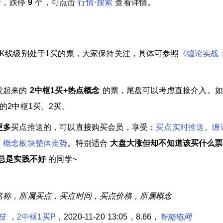
个，跌停
9
个，可点击
行情·搜索
查看详情。
钟K线级别处于1买的票，大家保持关注，具体可参照
《缠论实战：
没起来的
2中枢1买+热点概念
的票，尾盘可以考虑直接介入。如
的2中枢1买、2买。
更多
买点推送的，可以直接购买会员，享受：
买点实时推送
、
缠
、
概念板块整体走势
。特别适合
大盘大涨但却不知道该买什么票
总是实践不好
的同学~
名称，所属买点，买点时间，买点价格，所属概念
技
，
2中枢1买P
，2020-11-20 13:05，8.66，
智能电网