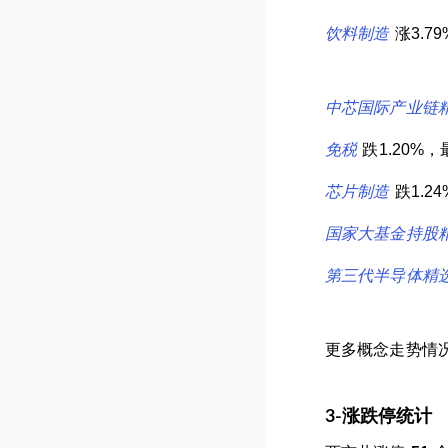
饮料制造
涨3.7
中芯国际产业链
免税
跌1.20%
芯片制造
跌1.2
国家大基金持股
第三代半导体精
更多概念走势情
3-涨跌停统计