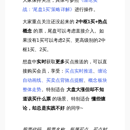
大家保持关注，具体可参照
《缠论实
战：‘尾盘1买’策略详解》
进行操作。
大家重点关注还没起来的
2中枢1买+热点
概念
的票，尾盘可以考虑直接介入。如
果没有1买可以考虑2买、更高级别的2中
枢1买、2买。
想盘中
实时
获取
更多
买点推送的，可以直
接购买会员，享受：
买点实时推送
、
缠论
自动画线、买卖点背驰点提醒
、
概念板块
整体走势
。特别适合
大盘大涨但却不知
道该买什么票
的场景、特别适合
懂些缠
论，却总是实践不好
的同学~
股票代码，股票名称，所属买点，买点时