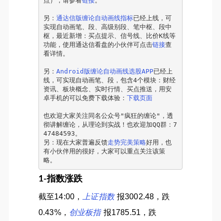
点），请参看
链接
。
另：
通达信版缠论自动画线指标
已经上线，可
实现自动画笔、段、高级别段、笔中枢、段中
枢，最近新增：买点提示、信号线、比价K线等
功能，使用通达信看盘的小伙伴可点击
链接
查
看详情。
另：
Android版缠论自动画线选股APP
已经上
线，可实现自动画笔、段，包含4个模块：财经
资讯、板块概念、实时行情、买点推送，用安
卓手机的可以免费下载体验：
下载页面
也欢迎大家关注同名公众号"疯狂的缠论"，透
彻讲解缠论，从理论到实战！也欢迎加QQ群：7
47484593。
另：现在大家普遍反馈
走势完美策略
好用，也
有小伙伴用的很好，大家可以重点关注该策
略。
1-指数涨跌
截至14:00，
上证指数
报3002.48，跌
0.43%，
创业板指
报1785.51，跌